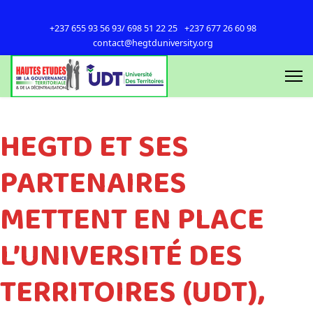
+237 655 93 56 93/ 698 51 22 25
+237 677 26 60 98
contact@hegtduniversity.org
HEGTD ET SES
PARTENAIRES
METTENT EN PLACE
L’UNIVERSITÉ DES
TERRITOIRES (UDT),