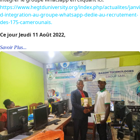
https://www
.hegtduniversity.org/index.php/actualites/janvi
d-integration-au-groupe-whatsapp-dedie-au-recrutement-
des-175-camerounais.
Ce jour Jeudi 11 Août 2022,
Savoir Plus...