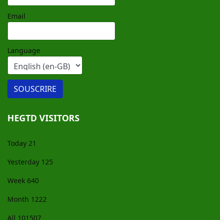
Email
Language
HEGTD VISITORS
Today
21
Yesterday
125
Week
640
Month
1222
All
101507