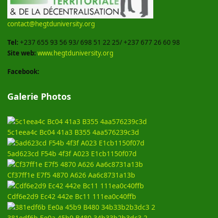
contact@hegtduniversity.org
Tel:
+237 655 93 56 93/ 698 51 22 25/ +237 677 26 60 98
Site web:
www.hegtduniversity.org
Facebook:
Galerie Photos
5c1eea4c Bc04 41a3 B355 4aa576239c3d
5ad623cd F54b 4f3f A023 E1cb1150f07d
Cf37ff1e E7f5 4870 A626 Aa6c8731a13b
Cdf6e2d9 Ec42 442e Bc11 111ea0c40ffb
381edf6b Ee0a 45b9 B480 34b33b2b3dc3 2