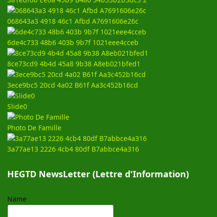
068643a3 4918 46c1 Afbd A7691606e26c
6de4c733 48b6 403b 9b7f 1021eee4cceb
8ce73cd9 4b4d 45a8 9b38 A8eb021bfed1
3ece9bc5 20cd 4a02 B61f Aa3c452b16cd
Slide0
Photo De Famille
3a77ae13 2226 4cb4 80df B7abbce4a316
HEGTD NewsLetter (Lettre d'Information)
Name