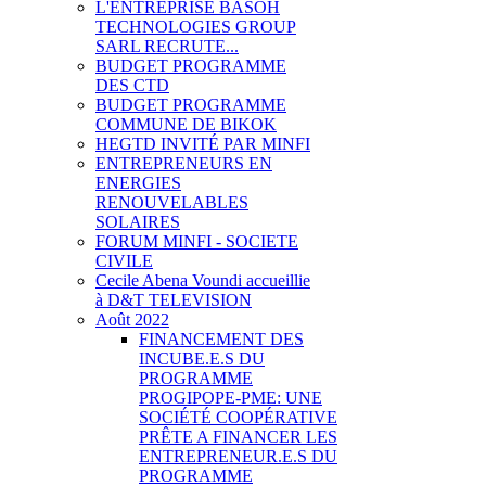
L'ENTREPRISE BASOH
TECHNOLOGIES GROUP
SARL RECRUTE...
BUDGET PROGRAMME
DES CTD
BUDGET PROGRAMME
COMMUNE DE BIKOK
HEGTD INVITÉ PAR MINFI
ENTREPRENEURS EN
ENERGIES
RENOUVELABLES
SOLAIRES
FORUM MINFI - SOCIETE
CIVILE
Cecile Abena Voundi accueillie
à D&T TELEVISION
Août 2022
FINANCEMENT DES
INCUBE.E.S DU
PROGRAMME
PROGIPOPE-PME: UNE
SOCIÉTÉ COOPÉRATIVE
PRÊTE A FINANCER LES
ENTREPRENEUR.E.S DU
PROGRAMME