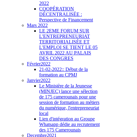
2022
COOPÉRATION
DÉCENTRALISÉE :
Perspective de Financement
Mars 2022
LE 2EME FORUM SUR
L'ENTREPRENEURIAT
TERRITORIALISÉE ET
L'EMPLOI SE TIENT LE 05
AVRIL 2022 AU PALAIS
DES CONGRES
Février2022
21-02-2022:: Début de la
formation au CPMJ
Janvier2022
Le Ministère de la Jeunesse
(MINJEC) lance une sélection
de 175 camerounais pour une
session de formation au métiers
du numérique, l'entrepreneuriat
local
Lien d'intégration au Groupe
Whatsapp dédie au recrutement
des 175 Camerounais
Decembre2021