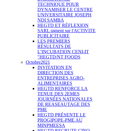
TECHNIQUE POUR
DYNAMISER LE CENTRE
UNIVERSITAIRE JOSEPH
NDI SAMBA
HEGTD ET RÉFLEXION
SARL signent sur l'ACTIVITE
PUBLICITAIRE
LES PREMIERS
RÉSULTATS DE
L’INCUBATION CENI-IT
"HEGTD/NT FOODS
Octobre2021
INVITATION EN
DIRECTION DES
ENTREPRISES AGRO-
ALIMENTAIRES
HEGTD RENFORCE LA
TENUE DES 2EMES
JOURNÉES NATIONALES
DE REASEAUTAGE DES
PME
HEGTD PRÉSENTE LE
PROGIPOPE-PME AU
MINPMEESA
HEGTD RECRUTE CINQ