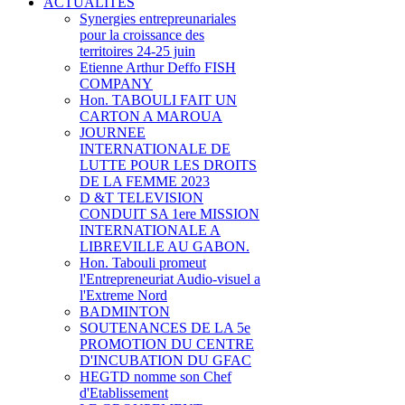
ACTUALITES
Synergies entrepreunariales
pour la croissance des
territoires 24-25 juin
Etienne Arthur Deffo FISH
COMPANY
Hon. TABOULI FAIT UN
CARTON A MAROUA
JOURNEE
INTERNATIONALE DE
LUTTE POUR LES DROITS
DE LA FEMME 2023
D &T TELEVISION
CONDUIT SA 1ere MISSION
INTERNATIONALE A
LIBREVILLE AU GABON.
Hon. Tabouli promeut
l'Entrepreneuriat Audio-visuel a
l'Extreme Nord
BADMINTON
SOUTENANCES DE LA 5e
PROMOTION DU CENTRE
D'INCUBATION DU GFAC
HEGTD nomme son Chef
d'Etablissement