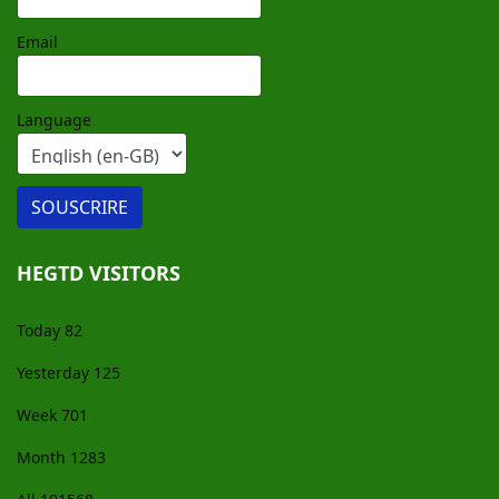
Email
Language
HEGTD VISITORS
Today
82
Yesterday
125
Week
701
Month
1283