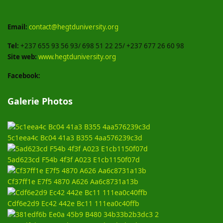
Email:
contact@hegtduniversity.org
Tel:
+237 655 93 56 93/ 698 51 22 25/ +237 677 26 60 98
Site web:
www.hegtduniversity.org
Facebook:
Galerie Photos
5c1eea4c Bc04 41a3 B355 4aa576239c3d
5ad623cd F54b 4f3f A023 E1cb1150f07d
Cf37ff1e E7f5 4870 A626 Aa6c8731a13b
Cdf6e2d9 Ec42 442e Bc11 111ea0c40ffb