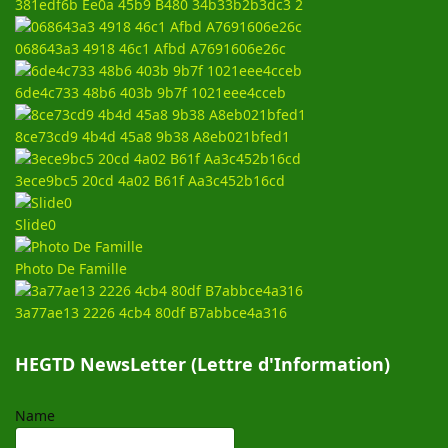
381edf6b Ee0a 45b9 B480 34b33b2b3dc3 2
068643a3 4918 46c1 Afbd A7691606e26c
6de4c733 48b6 403b 9b7f 1021eee4cceb
8ce73cd9 4b4d 45a8 9b38 A8eb021bfed1
3ece9bc5 20cd 4a02 B61f Aa3c452b16cd
Slide0
Photo De Famille
3a77ae13 2226 4cb4 80df B7abbce4a316
HEGTD NewsLetter (Lettre d'Information)
Name