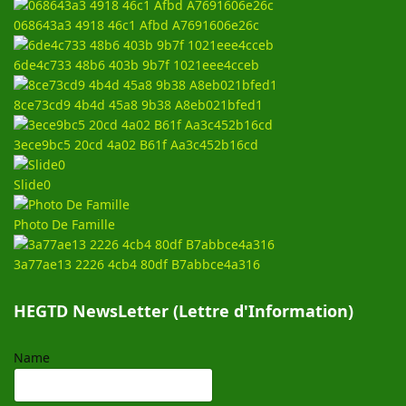
068643a3 4918 46c1 Afbd A7691606e26c
6de4c733 48b6 403b 9b7f 1021eee4cceb
8ce73cd9 4b4d 45a8 9b38 A8eb021bfed1
3ece9bc5 20cd 4a02 B61f Aa3c452b16cd
Slide0
Photo De Famille
3a77ae13 2226 4cb4 80df B7abbce4a316
HEGTD NewsLetter (Lettre d'Information)
Name