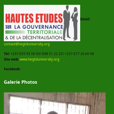
Email:
contact@hegtduniversity.org
Tel:
+237 655 93 56 93/ 698 51 22 25/ +237 677 26 60 98
Site web:
www.hegtduniversity.org
Facebook:
Galerie Photos