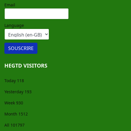
Email
Language
HEGTD VISITORS
Today
118
Yesterday
193
Week
930
Month
1512
All
101797