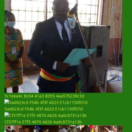
5c1eea4c Bc04 41a3 B355 4aa576239c3d
5ad623cd F54b 4f3f A023 E1cb1150f07d
Cf37ff1e E7f5 4870 A626 Aa6c8731a13b