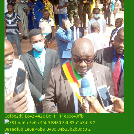
Cdf6e2d9 Ec42 442e Bc11 111ea0c40ffb
381edf6b Ee0a 45b9 B480 34b33b2b3dc3 2