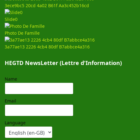
3ece9bc5 20cd 4a02 B61f Aa3c452b16cd
Slide0
Photo De Famille
3a77ae13 2226 4cb4 80df B7abbce4a316
HEGTD NewsLetter (Lettre d'Information)
Name
Email
Language