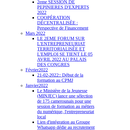
2eme SESSION DE
PEPINIERES D'EXPERTS
2022
COOPÉRATION
DÉCENTRALISÉE :
Perspective de Financement
Mars 2022
LE 2EME FORUM SUR
L'ENTREPRENEURIAT
TERRITORIALISÉE ET
L'EMPLOI SE TIENT LE 05
AVRIL 2022 AU PALAIS
DES CONGRES
Février2022
21-02-2022:: Début de la
formation au CPMJ
Janvier2022
Le Ministère de la Jeunesse
(MINJEC) lance une sélection
de 175 camerounais pour une
session de formation au métiers
du numérique, l'entrepreneuriat
local
Lien d'intégration au Groupe
Whatsapp dédie au recrutement