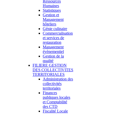
Ressources
Humaines
Statistiques
Gestion et
Management
hôteliers
Génie culinaire
Commercialisation
et services de
restauration
Management
évènementiel
Gestion de la
qualité
FILIERE GESTION
DES COLLECTIVITES
TERRITORIALES
Administration des
collectivités
territoriales
Finances
publiques locales
et Comptabilité
des CTD
Fiscalité Locale