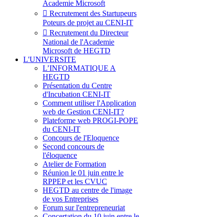
Academie Microsoft
Recrutement des Startupeurs
Poteurs de projet au CENI-IT
Recrutement du Directeur
National de l'Academie
Microsoft de HEGTD
L'UNIVERSITE
L’INFORMATIQUE A
HEGTD
Présentation du Centre
d'Incubation CENI-IT
Comment utiliser l'Application
web de Gestion CENI-IT?
Plateforme web PROGI-POPE
du CENI-IT
Concours de l'Eloquence
Second concours de
l'éloquence
Atelier de Formation
Réunion le 01 juin entre le
RPPEP et les CVUC
HEGTD au centre de l'image
de vos Entreprises
Forum sur l'entrepreneuriat
Concertation du 10 juin entre le