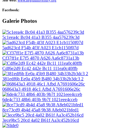
Site web:
www.hegtduniversity.org
Facebook:
Galerie Photos
5c1eea4c Bc04 41a3 B355 4aa576239c3d
5ad623cd F54b 4f3f A023 E1cb1150f07d
Cf37ff1e E7f5 4870 A626 Aa6c8731a13b
Cdf6e2d9 Ec42 442e Bc11 111ea0c40ffb
381edf6b Ee0a 45b9 B480 34b33b2b3dc3 2
068643a3 4918 46c1 Afbd A7691606e26c
6de4c733 48b6 403b 9b7f 1021eee4cceb
8ce73cd9 4b4d 45a8 9b38 A8eb021bfed1
3ece9bc5 20cd 4a02 B61f Aa3c452b16cd