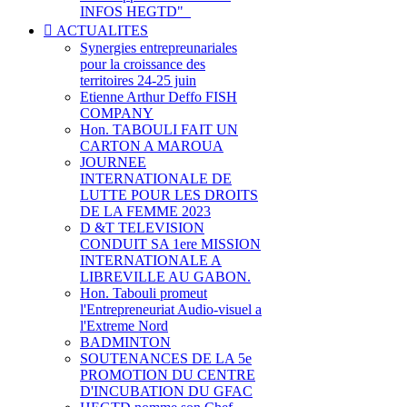
INFOS HEGTD"_
ACTUALITES
Synergies entrepreunariales
pour la croissance des
territoires 24-25 juin
Etienne Arthur Deffo FISH
COMPANY
Hon. TABOULI FAIT UN
CARTON A MAROUA
JOURNEE
INTERNATIONALE DE
LUTTE POUR LES DROITS
DE LA FEMME 2023
D &T TELEVISION
CONDUIT SA 1ere MISSION
INTERNATIONALE A
LIBREVILLE AU GABON.
Hon. Tabouli promeut
l'Entrepreneuriat Audio-visuel a
l'Extreme Nord
BADMINTON
SOUTENANCES DE LA 5e
PROMOTION DU CENTRE
D'INCUBATION DU GFAC