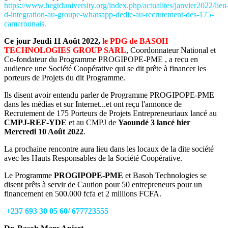
https://www
.hegtduniversity.org/index.php/actualites/janvier2022/lien
d-integration-au-groupe-whatsapp-dedie-au-recrutement-des-175-
camerounais.
Ce jour Jeudi 11 Août 2022,
le PDG de BASOH
TECHNOLOGIES GROUP SARL
, Coordonnateur National et
Co-fondateur du Programme PROGIPOPE-PME , a recu en
audience une Société Coopérative qui se dit prête à financer les
porteurs de Projets du dit Programme.
Ils disent avoir entendu parler de Programme PROGIPOPE-PME
dans les médias et sur Internet...et ont reçu l'annonce de
Recrutement de 175 Porteurs de Projets Entrepreneuriaux lancé au
CMPJ-REF-YDE
et au CMPJ de
Yaoundé 3 lancé hier
Mercredi 10 Août 2022
.
La prochaine rencontre aura lieu dans les locaux de la dite société
avec les Hauts Responsables de la Société Coopérative.
Le Programme
PROGIPOPE-PME
et Basoh Technologies se
disent prêts à servir de Caution pour 50 entrepreneurs pour un
financement en 500.000 fcfa et 2 millions FCFA.
+237 693 30 05 60/ 677723555