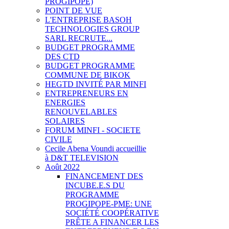
PROGIPOPE)
POINT DE VUE
L'ENTREPRISE BASOH
TECHNOLOGIES GROUP
SARL RECRUTE...
BUDGET PROGRAMME
DES CTD
BUDGET PROGRAMME
COMMUNE DE BIKOK
HEGTD INVITÉ PAR MINFI
ENTREPRENEURS EN
ENERGIES
RENOUVELABLES
SOLAIRES
FORUM MINFI - SOCIETE
CIVILE
Cecile Abena Voundi accueillie
à D&T TELEVISION
Août 2022
FINANCEMENT DES
INCUBE.E.S DU
PROGRAMME
PROGIPOPE-PME: UNE
SOCIÉTÉ COOPÉRATIVE
PRÊTE A FINANCER LES