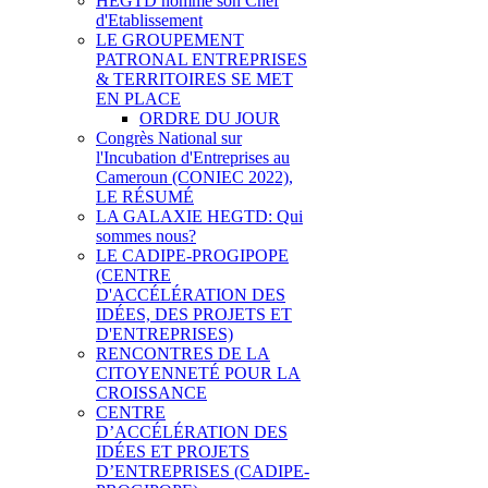
HEGTD nomme son Chef
d'Etablissement
LE GROUPEMENT
PATRONAL ENTREPRISES
& TERRITOIRES SE MET
EN PLACE
ORDRE DU JOUR
Congrès National sur
l'Incubation d'Entreprises au
Cameroun (CONIEC 2022),
LE RÉSUMÉ
LA GALAXIE HEGTD: Qui
sommes nous?
LE CADIPE-PROGIPOPE
(CENTRE
D'ACCÉLÉRATION DES
IDÉES, DES PROJETS ET
D'ENTREPRISES)
RENCONTRES DE LA
CITOYENNETÉ POUR LA
CROISSANCE
CENTRE
D’ACCÉLÉRATION DES
IDÉES ET PROJETS
D’ENTREPRISES (CADIPE-