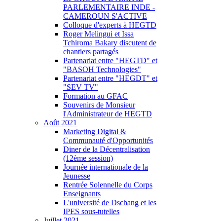
PARLEMENTAIRE INDE -
CAMEROUN S'ACTIVE
Colloque d'experts à HEGTD
Roger Melingui et Issa
Tchiroma Bakary discutent de
chantiers partagés
Partenariat entre "HEGTD" et
"BASOH Technologies"
Partenariat entre "HEGDT" et
"SEV TV"
Formation au GFAC
Souvenirs de Monsieur
l'Administrateur de HEGTD
Août 2021
Marketing Digital &
Communauté d'Opportunités
Diner de la Décentralisation
(12ème session)
Journée internationale de la
Jeunesse
Rentrée Solennelle du Corps
Enseignants
L'université de Dschang et les
IPES sous-tutelles
Juillet 2021