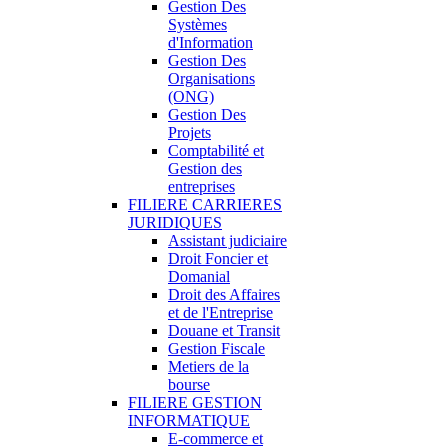
Gestion Des
Systèmes
d'Information
Gestion Des
Organisations
(ONG)
Gestion Des
Projets
Comptabilité et
Gestion des
entreprises
FILIERE CARRIERES
JURIDIQUES
Assistant judiciaire
Droit Foncier et
Domanial
Droit des Affaires
et de l'Entreprise
Douane et Transit
Gestion Fiscale
Metiers de la
bourse
FILIERE GESTION
INFORMATIQUE
E-commerce et