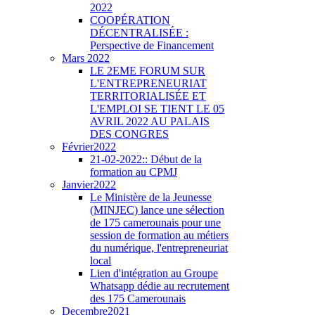
2022
COOPÉRATION
DÉCENTRALISÉE :
Perspective de Financement
Mars 2022
LE 2EME FORUM SUR
L'ENTREPRENEURIAT
TERRITORIALISÉE ET
L'EMPLOI SE TIENT LE 05
AVRIL 2022 AU PALAIS
DES CONGRES
Février2022
21-02-2022:: Début de la
formation au CPMJ
Janvier2022
Le Ministère de la Jeunesse
(MINJEC) lance une sélection
de 175 camerounais pour une
session de formation au métiers
du numérique, l'entrepreneuriat
local
Lien d'intégration au Groupe
Whatsapp dédie au recrutement
des 175 Camerounais
Decembre2021