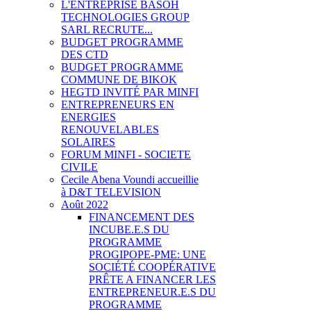
L'ENTREPRISE BASOH
TECHNOLOGIES GROUP
SARL RECRUTE...
BUDGET PROGRAMME
DES CTD
BUDGET PROGRAMME
COMMUNE DE BIKOK
HEGTD INVITÉ PAR MINFI
ENTREPRENEURS EN
ENERGIES
RENOUVELABLES
SOLAIRES
FORUM MINFI - SOCIETE
CIVILE
Cecile Abena Voundi accueillie
à D&T TELEVISION
Août 2022
FINANCEMENT DES
INCUBE.E.S DU
PROGRAMME
PROGIPOPE-PME: UNE
SOCIÉTÉ COOPÉRATIVE
PRÊTE A FINANCER LES
ENTREPRENEUR.E.S DU
PROGRAMME