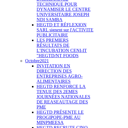
TECHNIQUE POUR
DYNAMISER LE CENTRE
UNIVERSITAIRE JOSEPH
NDI SAMBA
HEGTD ET RÉFLEXION
SARL signent sur l'ACTIVITE
PUBLICITAIRE
LES PREMIERS
RÉSULTATS DE
L’INCUBATION CENI-IT
"HEGTD/NT FOODS
Octobre2021
INVITATION EN
DIRECTION DES
ENTREPRISES AGRO-
ALIMENTAIRES
HEGTD RENFORCE LA
TENUE DES 2EMES
JOURNÉES NATIONALES
DE REASEAUTAGE DES
PME
HEGTD PRÉSENTE LE
PROGIPOPE-PME AU
MINPMEESA
HEGTD RECRUTE CINQ