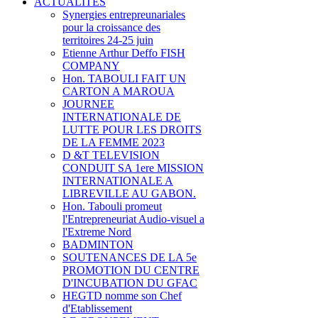
ACTUALITES
Synergies entrepreunariales
pour la croissance des
territoires 24-25 juin
Etienne Arthur Deffo FISH
COMPANY
Hon. TABOULI FAIT UN
CARTON A MAROUA
JOURNEE
INTERNATIONALE DE
LUTTE POUR LES DROITS
DE LA FEMME 2023
D &T TELEVISION
CONDUIT SA 1ere MISSION
INTERNATIONALE A
LIBREVILLE AU GABON.
Hon. Tabouli promeut
l'Entrepreneuriat Audio-visuel a
l'Extreme Nord
BADMINTON
SOUTENANCES DE LA 5e
PROMOTION DU CENTRE
D'INCUBATION DU GFAC
HEGTD nomme son Chef
d'Etablissement