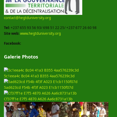
contact@hegtduniversity.org
Tel:
+237 655 93 56 93/ 698 51 22 25/ +237 677 26 60 98
Site web:
www.hegtduniversity.org
Facebook:
Galerie Photos
5c1eea4c Bc04 41a3 B355 4aa576239c3d
5ad623cd F54b 4f3f A023 E1cb1150f07d
Cf37ff1e E7f5 4870 A626 Aa6c8731a13b