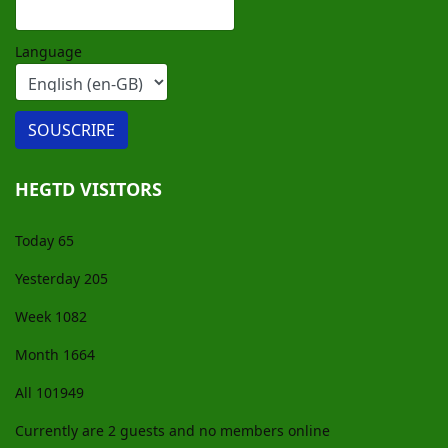
Language
HEGTD VISITORS
Today
65
Yesterday
205
Week
1082
Month
1664
All
101949
Currently are 2 guests and no members online