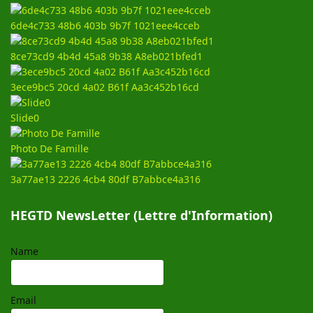
6de4c733 48b6 403b 9b7f 1021eee4cceb
8ce73cd9 4b4d 45a8 9b38 A8eb021bfed1
3ece9bc5 20cd 4a02 B61f Aa3c452b16cd
Slide0
Photo De Famille
3a77ae13 2226 4cb4 80df B7abbce4a316
HEGTD NewsLetter (Lettre d'Information)
Name
Email