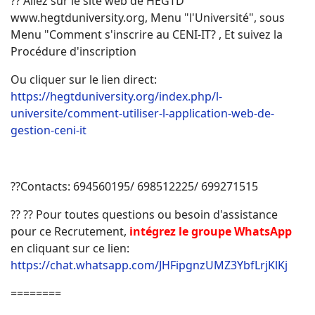
?? Allez sur le site web de HEGTD
www.hegtduniversity.org, Menu "l'Université", sous
Menu "Comment s'inscrire au CENI-IT? , Et suivez la
Procédure d'inscription
Ou cliquer sur le lien direct:
https://hegtduniversity.org/index.php/l-
universite/comment-utiliser-l-application-web-de-
gestion-ceni-it
??Contacts:
694560195/ 698512225/ 699271515
?? ?? Pour toutes questions ou besoin d'assistance
pour ce Recrutement,
intégrez le groupe WhatsApp
en cliquant sur ce lien:
https://chat.whatsapp.com/JHFipgnzUMZ3YbfLrjKlKj
========