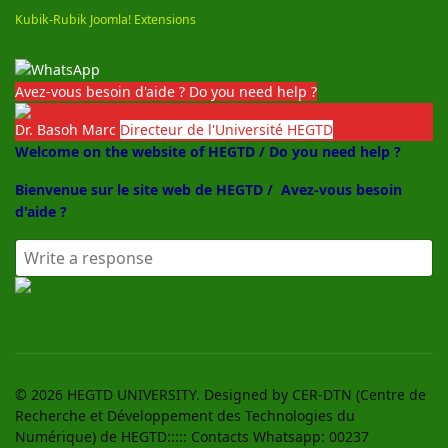
Kubik-Rubik Joomla! Extensions
Avez-vous besoin d'aide ? Do you need help ?
Dr. Basoh Marc
Directeur de l'Université HEGTD
Welcome on the website of HEGTD / Do you need help ?
Bienvenue sur le site web de HEGTD /
Avez-vous besoin
d'aide ?
© 2026 HEGTD UNIVERSITY. Designed by CER-DTN (Centre de
Recherche et Développement des Technologies du
Numérique) de HEGTD::::: Contacts Whatsapp: 00237