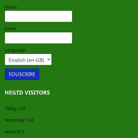
Name
Email
Language
HEGTD VISITORS
Today
123
Yesterday
104
Week
617