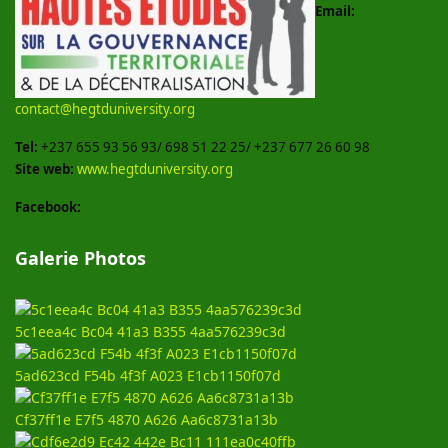
Email:
contact@hegtduniversity.org
Tel:
+237 655 93 56 93/ 698 51 22 25/ +237 677 26 60 98
Site web:
www.hegtduniversity.org
Facebook:
Galerie Photos
5c1eea4c Bc04 41a3 B355 4aa576239c3d
5ad623cd F54b 4f3f A023 E1cb1150f07d
Cf37ff1e E7f5 4870 A626 Aa6c8731a13b