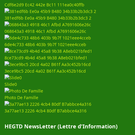
Cdf6e2d9 Ec42 442e Bc11 111ea0c40ffb
381edf6b Ee0a 45b9 B480 34b33b2b3dc3 2
068643a3 4918 46c1 Afbd A7691606e26c
6de4c733 48b6 403b 9b7f 1021eee4cceb
8ce73cd9 4b4d 45a8 9b38 A8eb021bfed1
3ece9bc5 20cd 4a02 B61f Aa3c452b16cd
Slide0
Photo De Famille
3a77ae13 2226 4cb4 80df B7abbce4a316
HEGTD NewsLetter (Lettre d'Information)