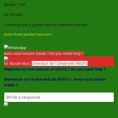
Month
1199
All
101484
Currently are 3 guests and no members online
Kubik-Rubik Joomla! Extensions
Avez-vous besoin d'aide ? Do you need help ?
Dr. Basoh Marc
Directeur de l'Université HEGTD
Welcome on the website of HEGTD / Do you need help ?
Bienvenue sur le site web de HEGTD /
Avez-vous besoin
d'aide ?