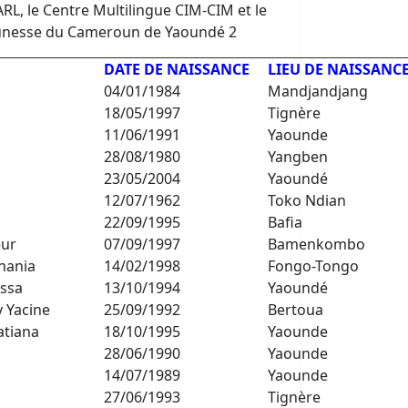
 le Centre Multilingue CIM-CIM et le
Jeunesse du Cameroun de Yaoundé 2
DATE DE NAISSANCE
LIEU DE NAISSANC
04/01/1984
Mandjandjang
18/05/1997
Tignère
11/06/1991
Yaounde
28/08/1980
Yangben
23/05/2004
Yaoundé
12/07/1962
Toko Ndian
22/09/1995
Bafia
ur
07/09/1997
Bamenkombo
hania
14/02/1998
Fongo-Tongo
ssa
13/10/1994
Yaoundé
 Yacine
25/09/1992
Bertoua
atiana
18/10/1995
Yaounde
28/06/1990
Yaounde
14/07/1989
Yaounde
27/06/1993
Tignère