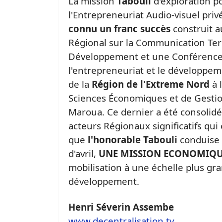
La mission
Tabouli
d'exploration p
l'Entrepreneuriat Audio-visuel pri
connu un franc succès
construit a
Régional sur la Communication Terr
Développement et une Conférence
l'entrepreneuriat et le développem
de la
Région de l'Extreme Nord
à 
Sciences Économiques et de Gestion
Maroua. Ce dernier a été consolidé
acteurs Régionaux significatifs qui
que
l'honorable
Tabouli
conduise a
d'avril,
UNE MISSION ECONOMIQ
mobilisation à une échelle plus gr
développement.
Henri Séverin Assembe
www.decentralisation.tv