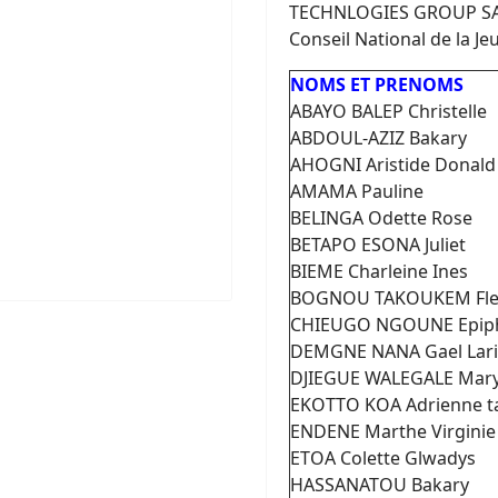
TECHNLOGIES GROUP SARL,
Conseil National de la 
NOMS ET PRENOMS
ABAYO BALEP Christelle
ABDOUL-AZIZ Bakary
AHOGNI Aristide Donald
AMAMA Pauline
BELINGA Odette Rose
BETAPO ESONA Juliet
BIEME Charleine Ines
BOGNOU TAKOUKEM Fle
CHIEUGO NGOUNE Epip
DEMGNE NANA Gael Lari
DJIEGUE WALEGALE Mary
EKOTTO KOA Adrienne t
ENDENE Marthe Virginie
ETOA Colette Glwadys
HASSANATOU Bakary