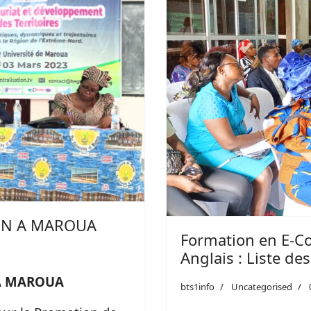
TON A MAROUA
Formation en E-Co
Anglais : Liste d
 A MAROUA
bts1info
Uncategorised