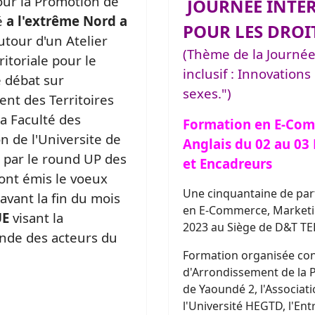
our la Promotion de
JOURNEE INTER
vé
a l'extrême Nord a
POUR LES DROI
utour d'un Atelier
(Thème de la Journé
itoriale pour le
inclusif : Innovations
 débat sur
sexes.")
ent des Territoires
la Faculté des
Formation en E-Com
 de l'Universite de
Anglais du 02 au 03 
 par le round UP des
et Encadreurs
 ont émis le voeux
Une cinquantaine de parti
vant la fin du mois
en E-Commerce, Marketin
UE
visant la
2023 au Siège de D&T TE
ande des acteurs du
Formation organisée con
d'Arrondissement de la 
de Yaoundé 2, l'Associati
l'Université HEGTD, l'E