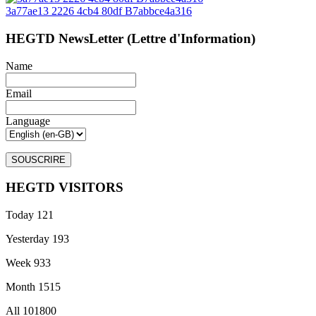
3a77ae13 2226 4cb4 80df B7abbce4a316
HEGTD NewsLetter (Lettre d'Information)
Name
Email
Language
HEGTD VISITORS
Today
121
Yesterday
193
Week
933
Month
1515
All
101800