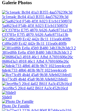
Galerie Photos
5c1eea4c Bc04 41a3 B355 4aa576239c3d
5ad623cd F54b 4f3f A023 E1cb1150f07d
Cf37ff1e E7f5 4870 A626 Aa6c8731a13b
Cdf6e2d9 Ec42 442e Bc11 111ea0c40ffb
381edf6b Ee0a 45b9 B480 34b33b2b3dc3 2
068643a3 4918 46c1 Afbd A7691606e26c
6de4c733 48b6 403b 9b7f 1021eee4cceb
8ce73cd9 4b4d 45a8 9b38 A8eb021bfed1
3ece9bc5 20cd 4a02 B61f Aa3c452b16cd
Slide0
Photo De Famille