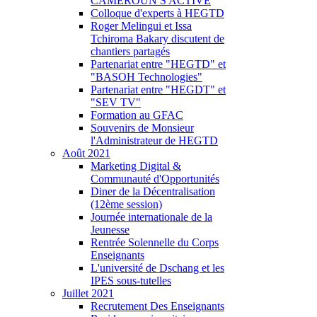
CAMEROUN S'ACTIVE
Colloque d'experts à HEGTD
Roger Melingui et Issa
Tchiroma Bakary discutent de
chantiers partagés
Partenariat entre "HEGTD" et
"BASOH Technologies"
Partenariat entre "HEGDT" et
"SEV TV"
Formation au GFAC
Souvenirs de Monsieur
l'Administrateur de HEGTD
Août 2021
Marketing Digital &
Communauté d'Opportunités
Diner de la Décentralisation
(12ème session)
Journée internationale de la
Jeunesse
Rentrée Solennelle du Corps
Enseignants
L'université de Dschang et les
IPES sous-tutelles
Juillet 2021
Recrutement Des Enseignants