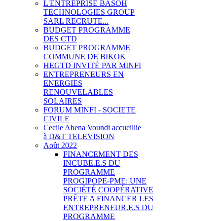
L'ENTREPRISE BASOH
TECHNOLOGIES GROUP
SARL RECRUTE...
BUDGET PROGRAMME
DES CTD
BUDGET PROGRAMME
COMMUNE DE BIKOK
HEGTD INVITÉ PAR MINFI
ENTREPRENEURS EN
ENERGIES
RENOUVELABLES
SOLAIRES
FORUM MINFI - SOCIETE
CIVILE
Cecile Abena Voundi accueillie
à D&T TELEVISION
Août 2022
FINANCEMENT DES
INCUBE.E.S DU
PROGRAMME
PROGIPOPE-PME: UNE
SOCIÉTÉ COOPÉRATIVE
PRÊTE A FINANCER LES
ENTREPRENEUR.E.S DU
PROGRAMME