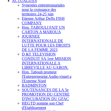
ACTUALITES
Synergies entrepreunariales
pour la croissance des
territoires 24-25 juin
Etienne Arthur Deffo FISH
COMPANY
Hon. TABOULI FAIT UN
CARTON A MAROUA
JOURNEE
INTERNATIONALE DE
LUTTE POUR LES DROITS
DE LA FEMME 2023
D &T TELEVISION
CONDUIT SA 1ere MISSION
INTERNATIONALE A
LIBREVILLE AU GABON.
Hon. Tabouli promeut
l'Entrepreneuriat Audio-visuel a
l'Extreme Nord
BADMINTON
SOUTENANCES DE LA 5e
PROMOTION DU CENTRE
D'INCUBATION DU GFAC
HEGTD nomme son Chef
d'Etablissement