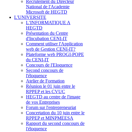
Recrutement du Directeur
National de l'Academie
Microsoft de HEGTD
L'UNIVERSITE
L’INFORMATIQUE A
HEGTD
Présentation du Centre
d'Incubation CENI-IT
Comment utiliser l'Application
web de Gestion CENI-IT?
Plateforme web PROGI-POPE
du CENI-IT
Concours de l'Eloquence
Second concours de
l'éloquence
Atelier de Formation
Réunion le 01 juin entre le
RPPEP et les CVUC
HEGTD au centre de l'image
de vos Entreprises
Forum sur l'entrepreneuriat
Concertation du 10 juin entre le
RPPEP et MINPMEESA
Rapport du second concours de
l'éloquence